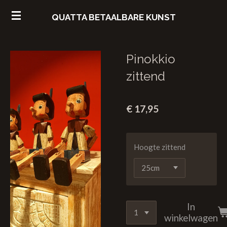
Ga
QUATTA
BETAALBARE
KUNST
direct
naar
de
Pinokkio
hoofdinhoud
zittend
€ 17,95
Hoogte zittend
In
winkelwagen