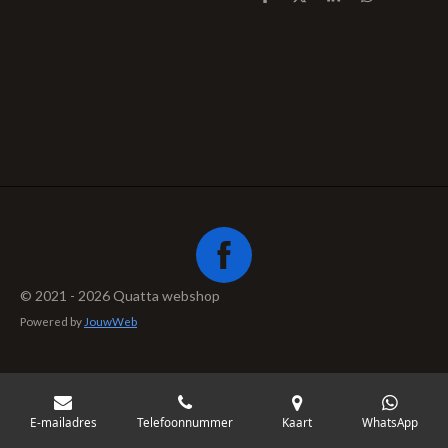
D
D
S
D
e
e
h
e
l
e
a
l
e
l
r
e
n
e
n
© 2021 - 2026 Quatta webshop
Powered by
JouwWeb
E-mailadres
Telefoonnummer
Kaart
WhatsApp