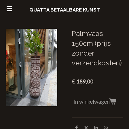
Ga
QUATTA
BETAALBARE
KUNST
direct
naar
de
Palmvaas
hoofdinhoud
150cm (prijs
zonder
verzendkosten)
€ 189,00
In winkelwagen