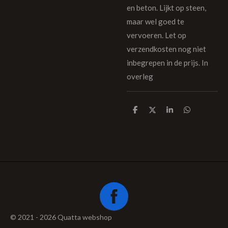
en beton. Lijkt op steen,
maar wel goed te
vervoeren. Let op
verzendkosten nog niet
inbegrepen in de prijs. In
overleg
D
D
S
D
e
e
h
e
l
e
a
l
e
l
r
e
n
e
n
© 2021 - 2026 Quatta webshop