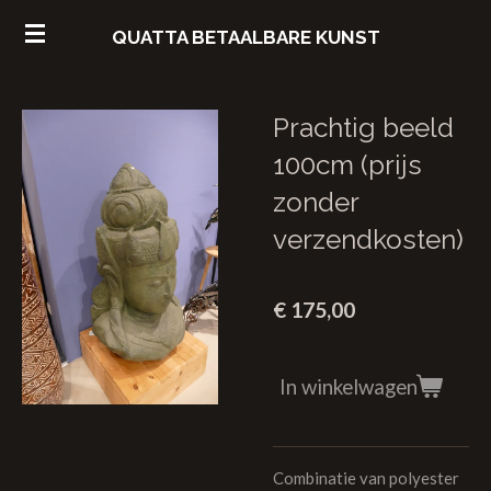
Ga
QUATTA
BETAALBARE
KUNST
direct
naar
de
Prachtig beeld
hoofdinhoud
100cm (prijs
zonder
verzendkosten)
€ 175,00
In winkelwagen
Combinatie van polyester